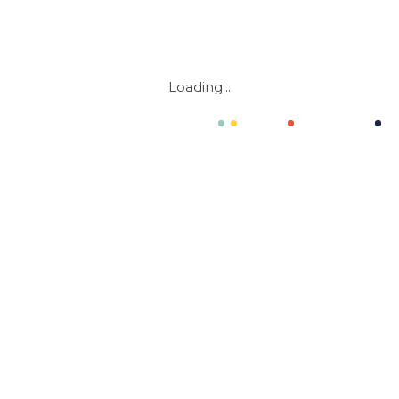
ACCUEIL
Loading...
SERVICES
PORTFOLIO
TÉMOIGNAGES
À PROPOS
CONTACT